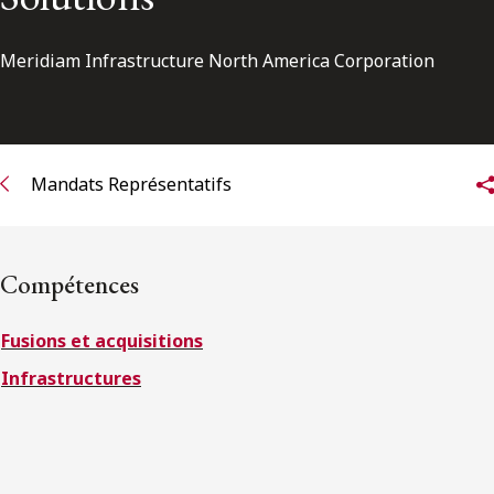
ENGLISH
Meridiam Infrastructure North America Corporation
S’abonner aux articles Osler
S’abonner
Mandats Représentatifs
Compétences
Fusions et acquisitions
Infrastructures