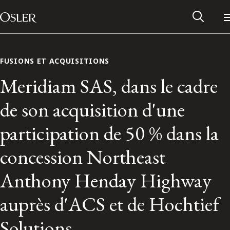
Main Navigation
Passer au contenu
FUSIONS ET ACQUISITIONS
Meridiam SAS, dans le cadre
de son acquisition d'une
participation de 50 % dans la
concession Northeast
Anthony Henday Highway
Réseau des anciens d’Osler
auprès d'ACS et de Hochtief
Contactez-nous
Solutions