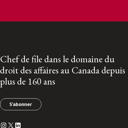
Chef de file dans le domaine du
droit des affaires au Canada depuis
plus de 160 ans
S'abonner
Instagram
Twitter
LinkedIn