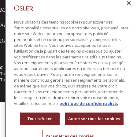
Modalités d'utilisation
Nous utilisons des témoins (cookies) pour activer des
Accessibilité
fonctionnalités essentielles de notre site Web, pour améliorer
notre site Web et pour vous proposer des publicités
pertinentes et un contenu personnalisé, y compris sur les
Relations avec les médias
sites Web de tiers. Vous pouvez accepter ou refuser
l’utilisation de la plupart des témoins ci-dessous ou ajuster
vos préférences dans les paramètres relatifs aux témoins.
Vos renseignements pourraient être stockés et/ou partagés
© 2026 Osler, Hoskin & Harcourt S.E.N.C.R.L./s.r.l.
avec nos partenaires publicitaires en dehors du territoire où
Tous droits réservés
vous vous trouvez. Pour plus de renseignements sur la
Toronto | Montréal | Calgary | Vancouver | Ottawa | New York
manière dont nous gérons les renseignements personnels,
de même que sur vos droits, qu’il s’agisse de votre droit
d’accéder à vos renseignements personnels, votre droit de
les corriger ou votre droit de retirer votre consentement,
veuillez consulter notre
politique de confidentialité.
Tout refuser
Autoriser tous les cookies
Paramètres des cookies