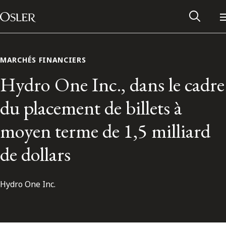
Main Navigation
Passer au contenu
MARCHÉS FINANCIERS
Hydro One Inc., dans le cadre
du placement de billets à
moyen terme de 1,5 milliard
de dollars
Hydro One Inc.
Réseau des anciens d’Osler
Contactez-nous