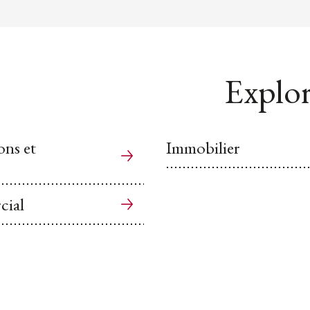
Explor
ons et
Immobilier
cial