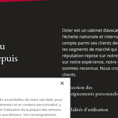
Osler est un cabinet d’avoca
l’échelle nationale et inter
du
compte parmi ses clients des
les segments de marché qui 
epuis
réputation repose sur notre 
sur notre expérience, notre
sommes reconnus. Nous croyo
clients.
Protection des
renseignements personnels
tés essentielles de notre site Web, pour
tinentes et un contenu personnalisé, y
Modalités d'utilisation
 l’utilisation de la plupart des témoins
ifs aux témoins. Vos renseignements