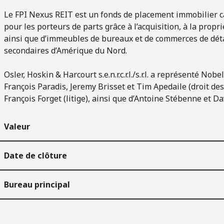
Le FPI Nexus REIT est un fonds de placement immobilier ca
pour les porteurs de parts grâce à l’acquisition, à la propr
ainsi que d’immeubles de bureaux et de commerces de déta
secondaires d’Amérique du Nord.
Osler, Hoskin & Harcourt s.e.n.r.c.r.l./s.r.l. a représenté Nob
François Paradis, Jeremy Brisset et Tim Apedaile (droit des 
François Forget (litige), ainsi que d’Antoine Stébenne et Dav
Valeur
Date de clôture
Bureau principal