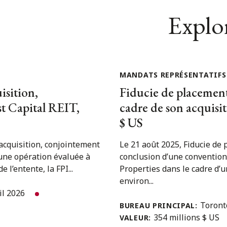
Explor
MANDATS REPRÉSENTATIFS
isition,
Fiducie de placement
st Capital REIT,
cadre de son acquisi
$ US
’acquisition, conjointement
Le 21 août 2025, Fiducie de
d’une opération évaluée à
conclusion d’une convention
 l’entente, la FPI...
Properties dans le cadre d’
environ...
il 2026
Toron
BUREAU PRINCIPAL:
354 millions $ US
VALEUR: