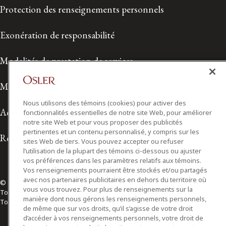
Protection des renseignements personnels
Exonération de responsabilité
Modalités de prestation de services
Modalités d'utilisation
Nous utilisons des témoins (cookies) pour activer des
Accessibilité
fonctionnalités essentielles de notre site Web, pour améliorer
notre site Web et pour vous proposer des publicités
pertinentes et un contenu personnalisé, y compris sur les
Relations avec les médias
sites Web de tiers. Vous pouvez accepter ou refuser
l’utilisation de la plupart des témoins ci-dessous ou ajuster
vos préférences dans les paramètres relatifs aux témoins.
Vos renseignements pourraient être stockés et/ou partagés
avec nos partenaires publicitaires en dehors du territoire où
© 2026 Osler, Hoskin & Harcourt S.E.N.C.R.L./s.r.l.
vous vous trouvez. Pour plus de renseignements sur la
Tous droits réservés
manière dont nous gérons les renseignements personnels,
Toronto | Montréal | Calgary | Vancouver | Ottawa | New York
de même que sur vos droits, qu’il s’agisse de votre droit
d’accéder à vos renseignements personnels, votre droit de