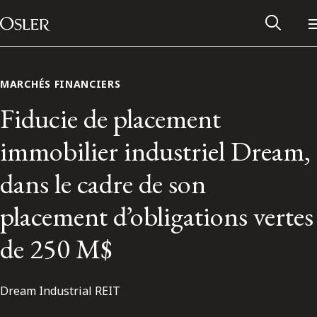
Main Navigation
Passer au contenu
MARCHÉS FINANCIERS
Fiducie de placement
immobilier industriel Dream,
dans le cadre de son
placement d’obligations vertes
de 250 M$
Réseau des anciens d’Osler
Dream Industrial REIT
Contactez-nous