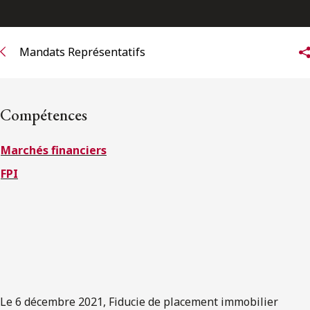
ENGLISH
Mandats Représentatifs
S’abonner aux articles Osler
S’abonner
Compétences
Marchés financiers
FPI
Le 6 décembre 2021, Fiducie de placement immobilier