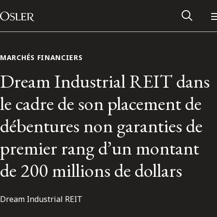
Main Navigation
Passer au contenu
MARCHÉS FINANCIERS
Dream Industrial REIT dans
le cadre de son placement de
débentures non garanties de
premier rang d’un montant
de 200 millions de dollars
Réseau des anciens d’Osler
Dream Industrial REIT
Contactez-nous