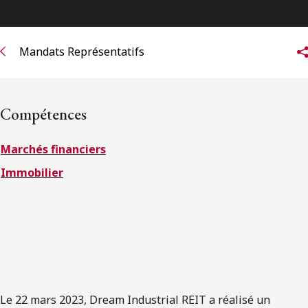
ENGLISH
Mandats Représentatifs
S’abonner aux articles Osler
S’abonner
Compétences
Marchés financiers
Immobilier
Le 22 mars 2023, Dream Industrial REIT a réalisé un