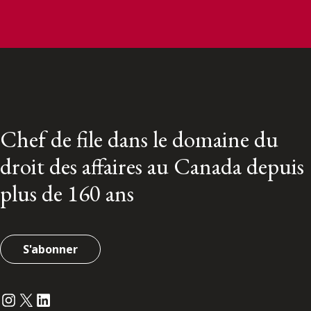
Chef de file dans le domaine du
droit des affaires au Canada depuis
plus de 160 ans
S'abonner
Instagram
Twitter
LinkedIn