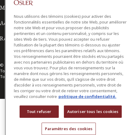
Modalités d'utilisation
Nous utilisons des témoins (cookies) pour activer des
fonctionnalités essentielles de notre site Web, pour améliorer
Accessibilité
notre site Web et pour vous proposer des publicités
pertinentes et un contenu personnalisé, y compris sur les
Relations avec les médias
sites Web de tiers. Vous pouvez accepter ou refuser
l’utilisation de la plupart des témoins ci-dessous ou ajuster
vos préférences dans les paramètres relatifs aux témoins.
Vos renseignements pourraient être stockés et/ou partagés
avec nos partenaires publicitaires en dehors du territoire où
© 2026 Osler, Hoskin & Harcourt S.E.N.C.R.L./s.r.l.
vous vous trouvez. Pour plus de renseignements sur la
Tous droits réservés
manière dont nous gérons les renseignements personnels,
Toronto | Montréal | Calgary | Vancouver | Ottawa | New York
de même que sur vos droits, qu’il s’agisse de votre droit
d’accéder à vos renseignements personnels, votre droit de
les corriger ou votre droit de retirer votre consentement,
veuillez consulter notre
politique de confidentialité.
Tout refuser
Autoriser tous les cookies
Paramètres des cookies