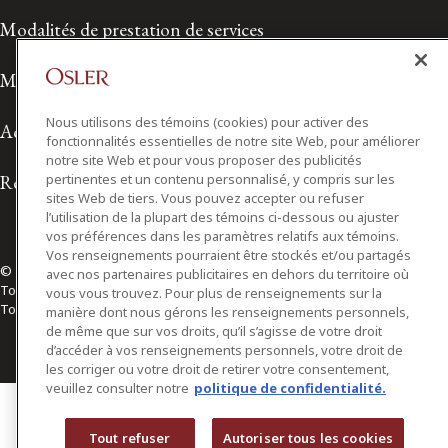
Modalités de prestation de services
Modalités d'utilisation
Nous utilisons des témoins (cookies) pour activer des
Accessibilité
fonctionnalités essentielles de notre site Web, pour améliorer
notre site Web et pour vous proposer des publicités
pertinentes et un contenu personnalisé, y compris sur les
Relations avec les médias
sites Web de tiers. Vous pouvez accepter ou refuser
l’utilisation de la plupart des témoins ci-dessous ou ajuster
vos préférences dans les paramètres relatifs aux témoins.
Vos renseignements pourraient être stockés et/ou partagés
© 2026 Osler, Hoskin & Harcourt S.E.N.C.R.L./s.r.l.
avec nos partenaires publicitaires en dehors du territoire où
Tous droits réservés
vous vous trouvez. Pour plus de renseignements sur la
Toronto | Montréal | Calgary | Vancouver | Ottawa | New York
manière dont nous gérons les renseignements personnels,
de même que sur vos droits, qu’il s’agisse de votre droit
d’accéder à vos renseignements personnels, votre droit de
les corriger ou votre droit de retirer votre consentement,
veuillez consulter notre
politique de confidentialité.
Tout refuser
Autoriser tous les cookies