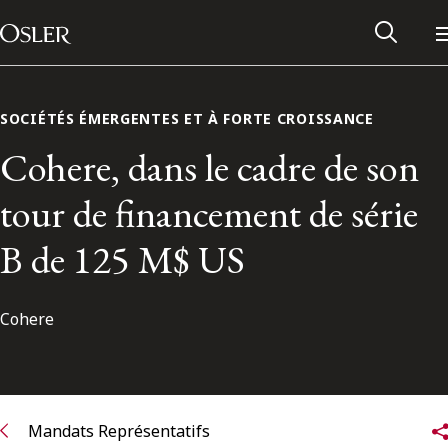
Main Navigation
Passer au contenu
SOCIÉTÉS ÉMERGENTES ET À FORTE CROISSANCE
Cohere, dans le cadre de son
tour de financement de série
B de 125 M$ US
Cohere
Réseau des anciens d’Osler
Contactez-nous
Mandats Représentatifs