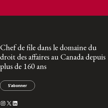
Chef de file dans le domaine du
droit des affaires au Canada depuis
plus de 160 ans
S'abonner
Instagram
Twitter
LinkedIn