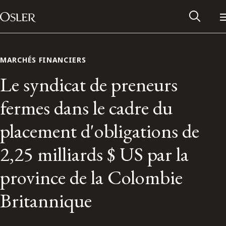
Main Navigation
Passer au contenu
MARCHÉS FINANCIERS
Le syndicat de preneurs
fermes dans le cadre du
placement d'obligations de
2,25 milliards $ US par la
province de la Colombie
Réseau des anciens d’Osler
Britannique
Contactez-nous