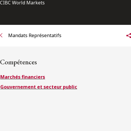
ENGLISH
CIBC World Markets
S’abonner aux articles Osler
Mandats Représentatifs
S’abonner
Compétences
Marchés financiers
Gouvernement et secteur public