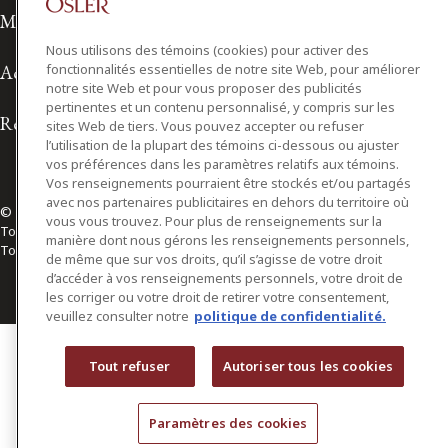
Modalités d'utilisation
Nous utilisons des témoins (cookies) pour activer des
fonctionnalités essentielles de notre site Web, pour améliorer
Accessibilité
notre site Web et pour vous proposer des publicités
pertinentes et un contenu personnalisé, y compris sur les
Relations avec les médias
sites Web de tiers. Vous pouvez accepter ou refuser
l’utilisation de la plupart des témoins ci-dessous ou ajuster
vos préférences dans les paramètres relatifs aux témoins.
Vos renseignements pourraient être stockés et/ou partagés
avec nos partenaires publicitaires en dehors du territoire où
© 2026 Osler, Hoskin & Harcourt S.E.N.C.R.L./s.r.l.
vous vous trouvez. Pour plus de renseignements sur la
Tous droits réservés
manière dont nous gérons les renseignements personnels,
Toronto | Montréal | Calgary | Vancouver | Ottawa | New York
de même que sur vos droits, qu’il s’agisse de votre droit
d’accéder à vos renseignements personnels, votre droit de
les corriger ou votre droit de retirer votre consentement,
veuillez consulter notre
politique de confidentialité.
Tout refuser
Autoriser tous les cookies
Paramètres des cookies