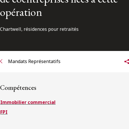
ENGLISH
opération
S’abonner aux articles Osler
Chartwell, résidences pour retraités
S’abonner
Mandats Représentatifs
Compétences
Immobilier commercial
FPI