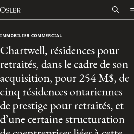
Main Navigation
Passer au contenu
IMMOBILIER COMMERCIAL
Chartwell, résidences pour
retraités, dans le cadre de son
acquisition, pour 254 M$, de
cinq résidences ontariennes
de prestige pour retraités, et
Réseau des anciens d’Osler
d’une certaine structuration
Contactez-nous
de coentreprises liées à cette