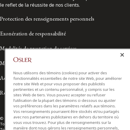
le reflet de la réussite de nos clients.
Protection des renseignements personnels
Exonération de responsabilité
Modalités de prestation de services
Modalités d'utilisation
Nous utilisons des témoins (cookies) pour activer des
Accessibilité
fonctionnalités essentielles de notre site Web, pour améliorer
notre site Web et pour vous proposer des publicités
pertinentes et un contenu personnalisé, y compris sur les
Relations avec les médias
sites Web de tiers. Vous pouvez accepter ou refuser
l’utilisation de la plupart des témoins ci-dessous ou ajuster
vos préférences dans les paramètres relatifs aux témoins.
Vos renseignements pourraient être stockés et/ou partagés
avec nos partenaires publicitaires en dehors du territoire où
© 2026 Osler, Hoskin & Harcourt S.E.N.C.R.L./s.r.l.
vous vous trouvez. Pour plus de renseignements sur la
Tous droits réservés
manière dont nous gérons les renseignements personnels,
Toronto | Montréal | Calgary | Vancouver | Ottawa | New York