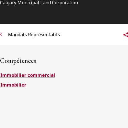
ENGLISH
Calgary Municipal Land Corporation
S’abonner aux articles Osler
Mandats Représentatifs
S’abonner
Compétences
Immobilier commercial
Immobilier