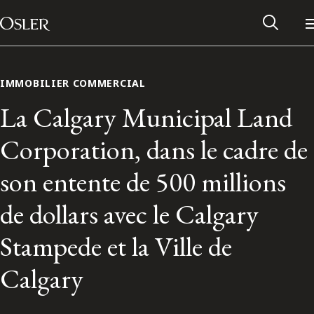
Main Navigation
Passer au contenu
IMMOBILIER COMMERCIAL
La Calgary Municipal Land
Corporation, dans le cadre de
son entente de 500 millions
de dollars avec le Calgary
Stampede et la Ville de
Réseau des anciens d’Osler
Calgary
Contactez-nous