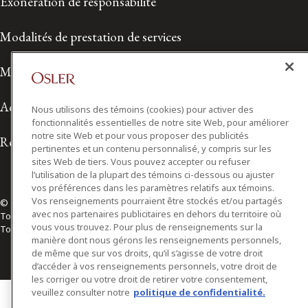
Exonération de responsabilité
Modalités de prestation de services
Modalités d'utilisation
Accessibilité
Nous utilisons des témoins (cookies) pour activer des
fonctionnalités essentielles de notre site Web, pour améliorer
notre site Web et pour vous proposer des publicités
Relations avec les médias
pertinentes et un contenu personnalisé, y compris sur les
sites Web de tiers. Vous pouvez accepter ou refuser
l’utilisation de la plupart des témoins ci-dessous ou ajuster
vos préférences dans les paramètres relatifs aux témoins.
Vos renseignements pourraient être stockés et/ou partagés
© 2026 Osler, Hoskin & Harcourt S.E.N.C.R.L./s.r.l.
avec nos partenaires publicitaires en dehors du territoire où
Tous droits réservés
vous vous trouvez. Pour plus de renseignements sur la
Toronto | Montréal | Calgary | Vancouver | Ottawa | New York
manière dont nous gérons les renseignements personnels,
de même que sur vos droits, qu’il s’agisse de votre droit
d’accéder à vos renseignements personnels, votre droit de
les corriger ou votre droit de retirer votre consentement,
veuillez consulter notre
politique de confidentialité.