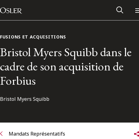
Main Navigation
Passer au contenu
FUSIONS ET ACQUISITIONS
Bristol Myers Squibb dans le
cadre de son acquisition de
Forbius
Bristol Myers Squibb
Réseau des anciens d’Osler
Contactez-nous
Mandats Représentatifs