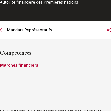
ENGLISH
Autorité financière des Premières nations
S’abonner aux articles Osler
Mandats Représentatifs
S’abonner
Compétences
Marchés financiers
Le 26 octobre 2017, l’Autorité financière des Premières