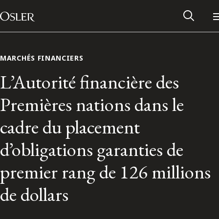
Main Navigation
Passer au contenu
MARCHÉS FINANCIERS
L’Autorité financière des
Premières nations dans le
cadre du placement
d’obligations garanties de
premier rang de 126 millions
Réseau des anciens d’Osler
de dollars
Contactez-nous