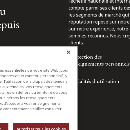
l’échelle nationale et inter
du
compte parmi ses clients des
les segments de marché qui 
epuis
réputation repose sur notre 
sur notre expérience, notre
sommes reconnus. Nous croyo
clients.
Protection des
renseignements personnels
tés essentielles de notre site Web, pour
tinentes et un contenu personnalisé, y
Modalités d'utilisation
 l’utilisation de la plupart des témoins
ifs aux témoins. Vos renseignements
itaires en dehors du territoire où vous
nous gérons les renseignements
roit d’accéder à vos renseignements
tre consentement, veuillez consulter
r
Autoriser tous les cookies