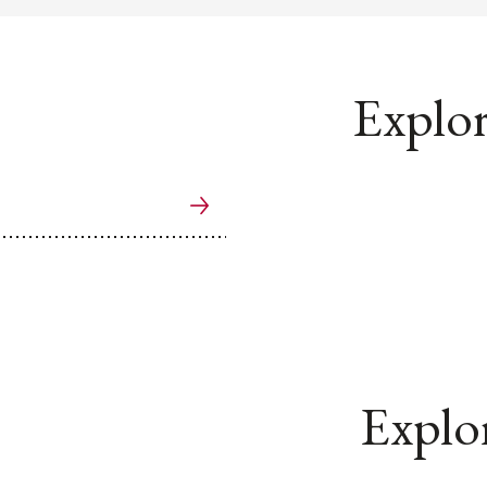
Explor
Explor