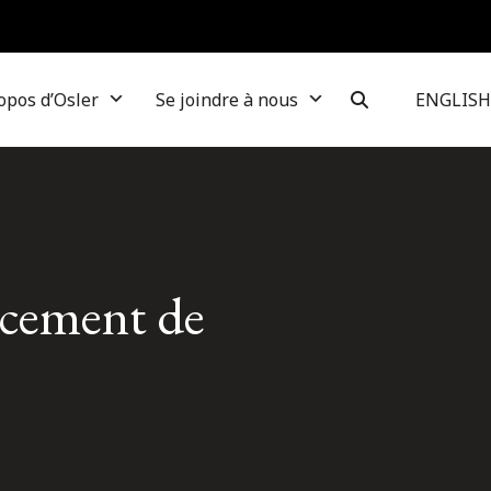
opos d’Osler
Se joindre à nous
ENGLISH
ncement de