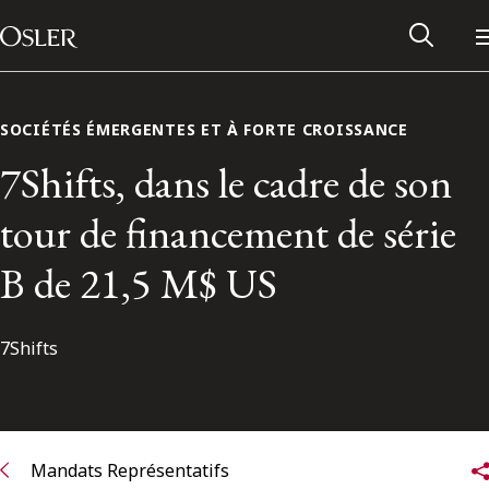
Main Navigation
Passer au contenu
SOCIÉTÉS ÉMERGENTES ET À FORTE CROISSANCE
7Shifts, dans le cadre de son
tour de financement de série
B de 21,5 M$ US
7Shifts
Réseau des anciens d’Osler
Contactez-nous
Mandats Représentatifs