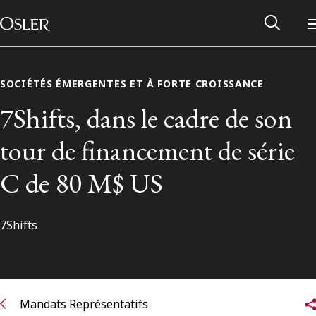
Main Navigation
Passer au contenu
SOCIÉTÉS ÉMERGENTES ET À FORTE CROISSANCE
7Shifts, dans le cadre de son
tour de financement de série
C de 80 M$ US
7Shifts
Réseau des anciens d’Osler
Contactez-nous
Mandats Représentatifs