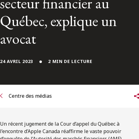
secteur financier au
ENGLISH
Québec, explique un
S’abonner aux articles Osler
avocat
S’abonner
24 AVRIL 2023
2 MIN DE LECTURE
Centre des médias
Un récent jugement de la Cour d’appel du Québec à
l’encontre d’Apple Canada réaffirme le vaste pouvoir
d’enquête de l’Autorité des marchés financiers (AMF),