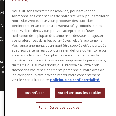
Nous utilisons des témoins (cookies) pour activer des
Modalités d'utilisation
fonctionnalités essentielles de notre site Web, pour améliorer
notre site Web et pour vous proposer des publicités
Accessibilité
pertinentes et un contenu personnalisé, y compris sur les
sites Web de tiers. Vous pouvez accepter ou refuser
l’utilisation de la plupart des témoins ci-dessous ou ajuster
Relations avec les médias
vos préférences dans les paramètres relatifs aux témoins.
Vos renseignements pourraient être stockés et/ou partagés
avec nos partenaires publicitaires en dehors du territoire où
vous vous trouvez. Pour plus de renseignements sur la
manière dont nous gérons les renseignements personnels,
© 2026 Osler, Hoskin & Harcourt S.E.N.C.R.L./s.r.l.
de même que sur vos droits, qu’il s’agisse de votre droit
Tous droits réservés
d’accéder à vos renseignements personnels, votre droit de
Toronto | Montréal | Calgary | Vancouver | Ottawa | New York
les corriger ou votre droit de retirer votre consentement,
veuillez consulter notre
politique de confidentialité.
Tout refuser
Autoriser tous les cookies
Paramètres des cookies