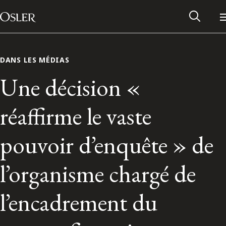
Main Navigation
Passer au contenu
DANS LES MÉDIAS
Une décision «
réaffirme le vaste
pouvoir d’enquête » de
l’organisme chargé de
Réseau des anciens d’Osler
l’encadrement du
Contactez-nous