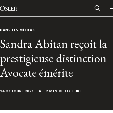
Main Navigation
Passer au contenu
DANS LES MÉDIAS
Sandra Abitan reçoit la
prestigieuse distinction
Avocate émérite
14 OCTOBRE 2021
2 MIN DE LECTURE
Réseau des anciens d’Osler
Contactez-nous