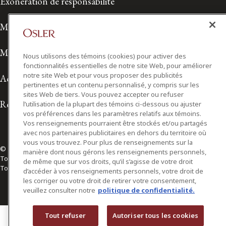
Exonération de responsabilité
Modalités de prestation de services
Modalités d'utilisation
Nous utilisons des témoins (cookies) pour activer des
fonctionnalités essentielles de notre site Web, pour améliorer
notre site Web et pour vous proposer des publicités
Accessibilité
pertinentes et un contenu personnalisé, y compris sur les
sites Web de tiers. Vous pouvez accepter ou refuser
Relations avec les médias
l’utilisation de la plupart des témoins ci-dessous ou ajuster
vos préférences dans les paramètres relatifs aux témoins.
Vos renseignements pourraient être stockés et/ou partagés
avec nos partenaires publicitaires en dehors du territoire où
vous vous trouvez. Pour plus de renseignements sur la
© 2026 Osler, Hoskin & Harcourt S.E.N.C.R.L./s.r.l.
manière dont nous gérons les renseignements personnels,
Tous droits réservés
de même que sur vos droits, qu’il s’agisse de votre droit
Toronto | Montréal | Calgary | Vancouver | Ottawa | New York
d’accéder à vos renseignements personnels, votre droit de
les corriger ou votre droit de retirer votre consentement,
veuillez consulter notre
politique de confidentialité.
Tout refuser
Autoriser tous les cookies