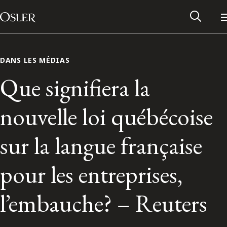
Main Navigation
Passer au contenu
DANS LES MÉDIAS
Que signifiera la
nouvelle loi québécoise
sur la langue française
pour les entreprises,
Réseau des anciens d’Osler
l’embauche? – Reuters
Contactez-nous