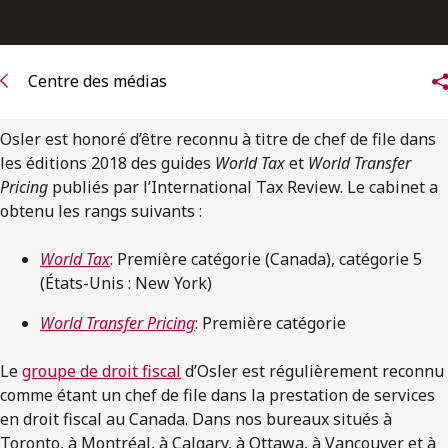
ENGLISH
S’abonner aux articles Osler
Centre des médias
S’abonner
Osler est honoré d’être reconnu à titre de chef de file dans
les éditions 2018 des guides
World Tax
et
World Transfer
Pricing
publiés par l’International Tax Review. Le cabinet a
obtenu les rangs suivants :
World Tax
: Première catégorie (Canada), catégorie 5
(États-Unis : New York)
World Transfer Pricing
: Première catégorie
Le
groupe de droit fiscal
d’Osler est régulièrement reconnu
comme étant un chef de file dans la prestation de services
en droit fiscal au Canada. Dans nos bureaux situés à
Toronto, à Montréal, à Calgary, à Ottawa, à Vancouver et à