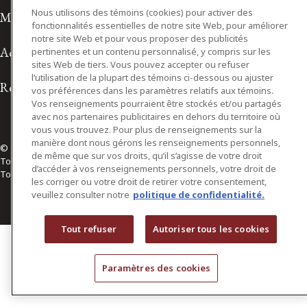
Nous utilisons des témoins (cookies) pour activer des
Modalités d'utilisation
fonctionnalités essentielles de notre site Web, pour améliorer
notre site Web et pour vous proposer des publicités
Accessibilité
pertinentes et un contenu personnalisé, y compris sur les
sites Web de tiers. Vous pouvez accepter ou refuser
l’utilisation de la plupart des témoins ci-dessous ou ajuster
Relations avec les médias
vos préférences dans les paramètres relatifs aux témoins.
Vos renseignements pourraient être stockés et/ou partagés
avec nos partenaires publicitaires en dehors du territoire où
vous vous trouvez. Pour plus de renseignements sur la
manière dont nous gérons les renseignements personnels,
© 2026 Osler, Hoskin & Harcourt S.E.N.C.R.L./s.r.l.
de même que sur vos droits, qu’il s’agisse de votre droit
Tous droits réservés
d’accéder à vos renseignements personnels, votre droit de
Toronto | Montréal | Calgary | Vancouver | Ottawa | New York
les corriger ou votre droit de retirer votre consentement,
veuillez consulter notre
politique de confidentialité.
Tout refuser
Autoriser tous les cookies
Paramètres des cookies