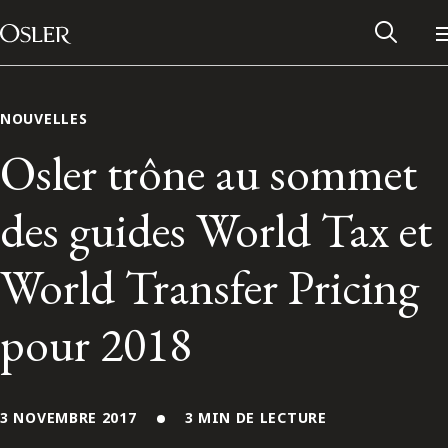
Main Navigation
Passer au contenu
NOUVELLES
Osler trône au sommet
des guides World Tax et
World Transfer Pricing
pour 2018
Réseau des anciens d’Osler
Contactez-nous
3 NOVEMBRE 2017
3 MIN DE LECTURE