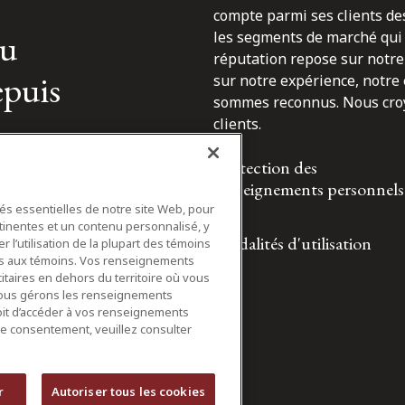
compte parmi ses clients des
du
les segments de marché qui 
réputation repose sur notre 
epuis
sur notre expérience, notre
sommes reconnus. Nous croyo
clients.
Protection des
renseignements personnels
tés essentielles de notre site Web, pour
tinentes et un contenu personnalisé, y
Modalités d'utilisation
 l’utilisation de la plupart des témoins
ifs aux témoins. Vos renseignements
itaires en dehors du territoire où vous
nous gérons les renseignements
roit d’accéder à vos renseignements
tre consentement, veuillez consulter
r
Autoriser tous les cookies