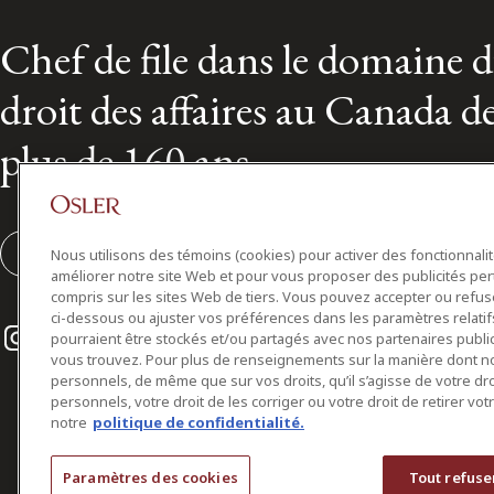
Chef de file dans le domaine 
droit des affaires au Canada d
plus de 160 ans
S'abonner
Nous utilisons des témoins (cookies) pour activer des fonctionnali
améliorer notre site Web et pour vous proposer des publicités per
compris sur les sites Web de tiers. Vous pouvez accepter ou refuser
ci-dessous ou ajuster vos préférences dans les paramètres relat
Instagram
Twitter
LinkedIn
pourraient être stockés et/ou partagés avec nos partenaires public
vous trouvez. Pour plus de renseignements sur la manière dont 
personnels, de même que sur vos droits, qu’il s’agisse de votre d
personnels, votre droit de les corriger ou votre droit de retirer vo
notre
politique de confidentialité.
Paramètres des cookies
Tout refuse