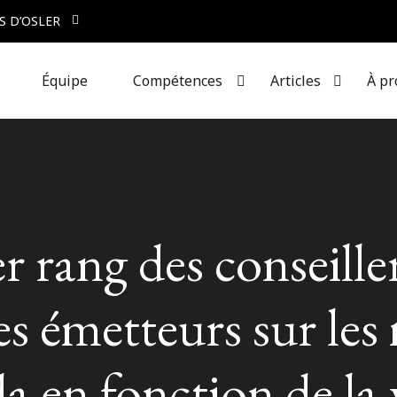
S D’OSLER
Équipe
Compétences
Articles
À pr
er rang des conseille
es émetteurs sur les
a en fonction de la 