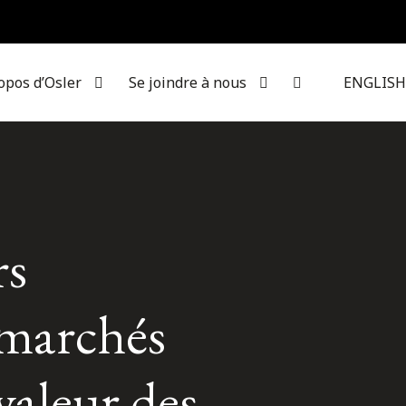
opos d’Osler
Se joindre à nous
ENGLISH
rs
 marchés
valeur des