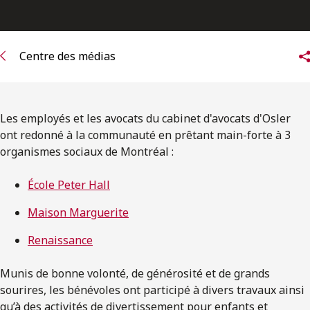
ENGLISH
S’abonner aux articles Osler
Centre des médias
S’abonner
Les employés et les avocats du cabinet d'avocats d'Osler
ont redonné à la communauté en prêtant main-forte à 3
organismes sociaux de Montréal :
École Peter Hall
Maison Marguerite
Renaissance
Munis de bonne volonté, de générosité et de grands
sourires, les bénévoles ont participé à divers travaux ainsi
qu’à des activités de divertissement pour enfants et