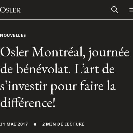
Main Navigation
Passer au contenu
NOUVELLES
Osler Montréal, journée
de bénévolat. L’art de
s’investir pour faire la
différence!
Réseau des anciens d’Osler
Contactez-nous
31 MAI 2017
2 MIN DE LECTURE