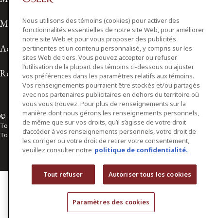
Nous utilisons des témoins (cookies) pour activer des
Modalités d'utilisation
fonctionnalités essentielles de notre site Web, pour améliorer
notre site Web et pour vous proposer des publicités
Accessibilité
pertinentes et un contenu personnalisé, y compris sur les
sites Web de tiers. Vous pouvez accepter ou refuser
l’utilisation de la plupart des témoins ci-dessous ou ajuster
Relations avec les médias
vos préférences dans les paramètres relatifs aux témoins.
Vos renseignements pourraient être stockés et/ou partagés
avec nos partenaires publicitaires en dehors du territoire où
vous vous trouvez. Pour plus de renseignements sur la
manière dont nous gérons les renseignements personnels,
© 2026 Osler, Hoskin & Harcourt S.E.N.C.R.L./s.r.l.
de même que sur vos droits, qu’il s’agisse de votre droit
Tous droits réservés
d’accéder à vos renseignements personnels, votre droit de
Toronto | Montréal | Calgary | Vancouver | Ottawa | New York
les corriger ou votre droit de retirer votre consentement,
veuillez consulter notre
politique de confidentialité.
Tout refuser
Autoriser tous les cookies
Paramètres des cookies