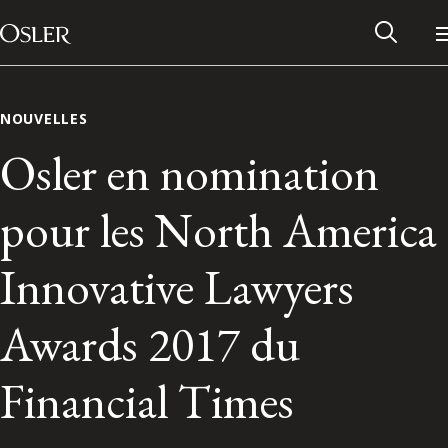
Main Navigation
Passer au contenu
NOUVELLES
Osler en nomination
pour les North America
Innovative Lawyers
Awards 2017 du
Réseau des anciens d’Osler
Financial Times
Contactez-nous