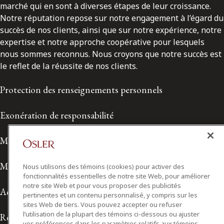
marché qui en sont à diverses étapes de leur croissance.
Notre réputation repose sur notre engagement à l’égard du
succès de nos clients, ainsi que sur notre expérience, notre
expertise et notre approche coopérative pour lesquels
nous sommes reconnus. Nous croyons que notre succès est
le reflet de la réussite de nos clients.
Protection des renseignements personnels
Exonération de responsabilité
Modalités de prestation de services
Modalités d'utilisation
Nous utilisons des témoins (cookies) pour activer des
fonctionnalités essentielles de notre site Web, pour améliorer
notre site Web et pour vous proposer des publicités
Accessibilité
pertinentes et un contenu personnalisé, y compris sur les
sites Web de tiers. Vous pouvez accepter ou refuser
l’utilisation de la plupart des témoins ci-dessous ou ajuster
Relations avec les médias
vos préférences dans les paramètres relatifs aux témoins.