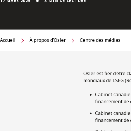
17 MARS 2025
3 MIN DE LECTURE
Accueil
À propos d’Osler
Centre des médias
Osler est fier d’être
mondiaux de LSEG (Ref
Cabinet canadie
financement de c
Cabinet canadie
financement de c