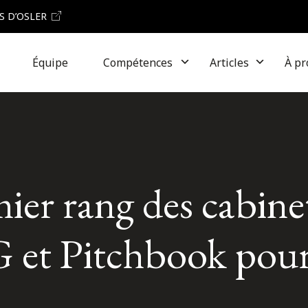
S D’OSLER
Équipe
Compétences
Articles
À pr
mier rang des cabine
G et Pitchbook pou