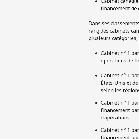
Cabinet canadie
financement de c
Dans ses classements
rang des cabinets can
plusieurs catégories, 
o
Cabinet n
1 par
opérations de fi
o
Cabinet n
1 par
États-Unis et de
selon les région
o
Cabinet n
1 par
financement par 
d’opérations
o
Cabinet n
1 par
financement par 