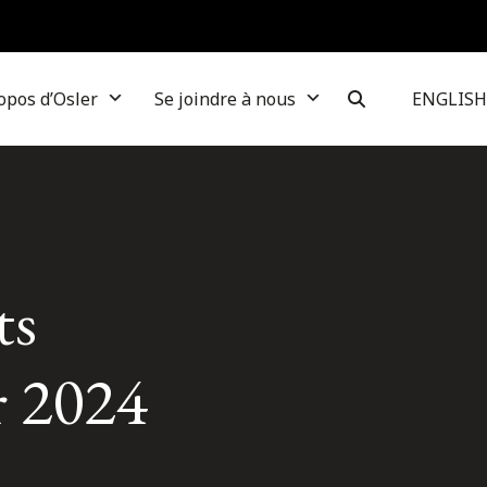
opos d’Osler
Se joindre à nous
ENGLISH
ts
r 2024