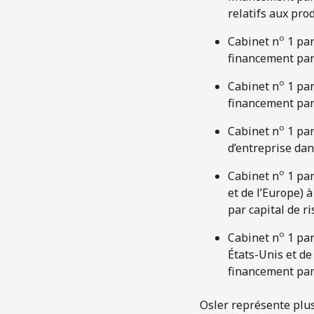
relatifs aux pro
o
Cabinet n
1 par
financement par 
o
Cabinet n
1 par
financement par 
o
Cabinet n
1 par
d’entreprise dan
o
Cabinet n
1 par
et de l’Europe) 
par capital de r
o
Cabinet n
1 par
États-Unis et de
financement par 
Osler représente plus 