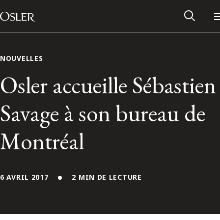
Main Navigation
Passer au contenu
NOUVELLES
Osler accueille Sébastien
Savage à son bureau de
Montréal
6 AVRIL 2017
2 MIN DE LECTURE
Réseau des anciens d’Osler
Contactez-nous