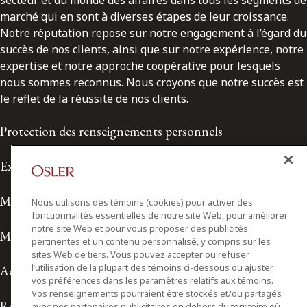
marché qui en sont à diverses étapes de leur croissance.
Notre réputation repose sur notre engagement à l’égard du
succès de nos clients, ainsi que sur notre expérience, notre
expertise et notre approche coopérative pour lesquels
nous sommes reconnus. Nous croyons que notre succès est
le reflet de la réussite de nos clients.
Protection des renseignements personnels
Exonération de responsabilité
Modalités de prestation de services
Nous utilisons des témoins (cookies) pour activer des
fonctionnalités essentielles de notre site Web, pour améliorer
notre site Web et pour vous proposer des publicités
Modalités d'utilisation
pertinentes et un contenu personnalisé, y compris sur les
sites Web de tiers. Vous pouvez accepter ou refuser
l’utilisation de la plupart des témoins ci-dessous ou ajuster
Accessibilité
vos préférences dans les paramètres relatifs aux témoins.
Vos renseignements pourraient être stockés et/ou partagés
Relations avec les médias
avec nos partenaires publicitaires en dehors du territoire où