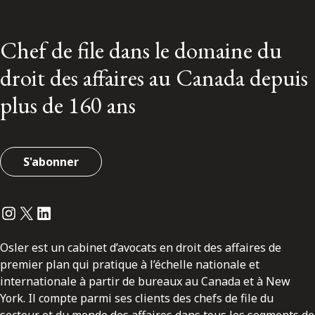
Chef de file dans le domaine du
droit des affaires au Canada depuis
plus de 160 ans
S'abonner
Instagram
Twitter
LinkedIn
Osler est un cabinet d’avocats en droit des affaires de
premier plan qui pratique à l’échelle nationale et
internationale à partir de bureaux au Canada et à New
York. Il compte parmi ses clients des chefs de file du
secteur et du monde des affaires dans tous les segments de