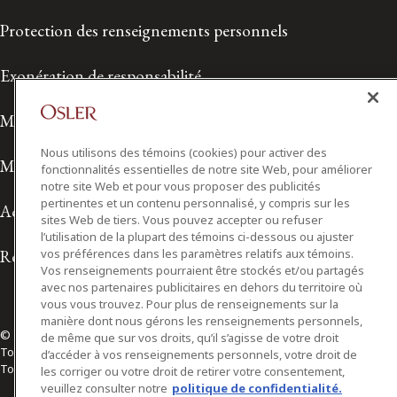
Protection des renseignements personnels
Exonération de responsabilité
Modalités de prestation de services
Nous utilisons des témoins (cookies) pour activer des
Modalités d'utilisation
fonctionnalités essentielles de notre site Web, pour améliorer
notre site Web et pour vous proposer des publicités
pertinentes et un contenu personnalisé, y compris sur les
Accessibilité
sites Web de tiers. Vous pouvez accepter ou refuser
l’utilisation de la plupart des témoins ci-dessous ou ajuster
Relations avec les médias
vos préférences dans les paramètres relatifs aux témoins.
Vos renseignements pourraient être stockés et/ou partagés
avec nos partenaires publicitaires en dehors du territoire où
vous vous trouvez. Pour plus de renseignements sur la
manière dont nous gérons les renseignements personnels,
© 2026 Osler, Hoskin & Harcourt S.E.N.C.R.L./s.r.l.
de même que sur vos droits, qu’il s’agisse de votre droit
Tous droits réservés
d’accéder à vos renseignements personnels, votre droit de
Toronto | Montréal | Calgary | Vancouver | Ottawa | New York
les corriger ou votre droit de retirer votre consentement,
veuillez consulter notre
politique de confidentialité.