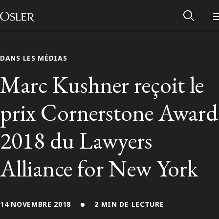
Main Navigation
Passer au contenu
DANS LES MÉDIAS
Marc Kushner reçoit le
prix Cornerstone Award
2018 du Lawyers
Alliance for New York
Réseau des anciens d’Osler
Contactez-nous
14 NOVEMBRE 2018
2 MIN DE LECTURE