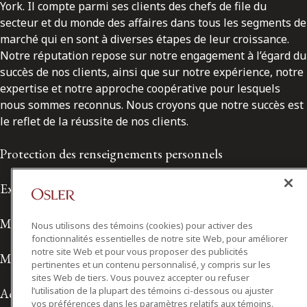
York. Il compte parmi ses clients des chefs de file du
secteur et du monde des affaires dans tous les segments de
marché qui en sont à diverses étapes de leur croissance.
Notre réputation repose sur notre engagement à l’égard du
succès de nos clients, ainsi que sur notre expérience, notre
expertise et notre approche coopérative pour lesquels
nous sommes reconnus. Nous croyons que notre succès est
le reflet de la réussite de nos clients.
Protection des renseignements personnels
Exonération de responsabilité
Modalités de prestation de services
Nous utilisons des témoins (cookies) pour activer des
fonctionnalités essentielles de notre site Web, pour améliorer
notre site Web et pour vous proposer des publicités
Modalités d'utilisation
pertinentes et un contenu personnalisé, y compris sur les
sites Web de tiers. Vous pouvez accepter ou refuser
l’utilisation de la plupart des témoins ci-dessous ou ajuster
Accessibilité
vos préférences dans les paramètres relatifs aux témoins.