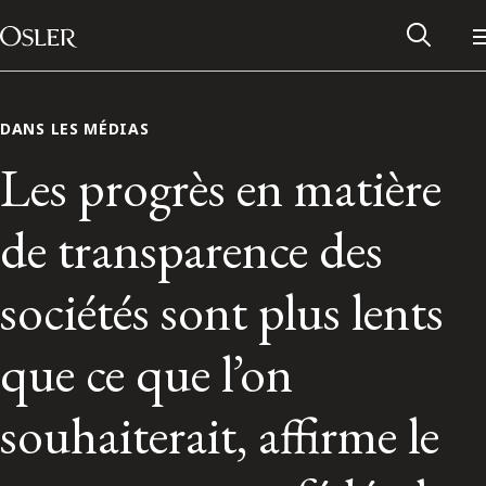
Main Navigation
Passer au contenu
DANS LES MÉDIAS
Les progrès en matière
de transparence des
sociétés sont plus lents
que ce que l’on
Réseau des anciens d’Osler
souhaiterait, affirme le
Contactez-nous