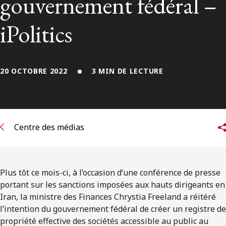
gouvernement fédéral –
ENGLISH
iPolitics
S’abonner aux articles Osler
S’abonner
20 OCTOBRE 2022
3 MIN DE LECTURE
Centre des médias
Plus tôt ce mois-ci, à l’occasion d’une conférence de presse
portant sur les sanctions imposées aux hauts dirigeants en
Iran, la ministre des Finances Chrystia Freeland a réitéré
l’intention du gouvernement fédéral de créer un registre de
propriété effective des sociétés accessible au public au