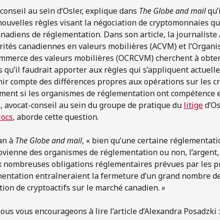
onseil au sein d’Osler, explique dans
The Globe and mail
qu’
nouvelles règles visant la négociation de cryptomonnaies qu
nadiens de réglementation. Dans son article, la journaliste
orités canadiennes en valeurs mobilières (ACVM) et l’Organ
mmerce des valeurs mobilières (OCRCVM) cherchent à obteni
ns qu’il faudrait apporter aux règles qui s’appliquent actue
nir compte des différences propres aux opérations sur les c
ement si les organismes de réglementation ont compétence e
, avocat-conseil au sein du groupe de pratique du
litige
d’Os
locs
, aborde cette question.
an à
The Globe and mail
, « bien qu’une certaine réglementati
rovienne des organismes de réglementation ou non, l’argent, 
ux nombreuses obligations réglementaires prévues par les p
entation entraîneraient la fermeture d’un grand nombre d
tion de cryptoactifs sur le marché canadien. »
ous vous encourageons à lire l’article d’Alexandra Posadzki 