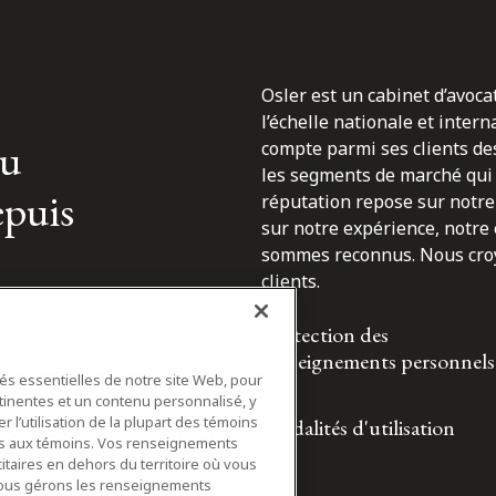
Osler est un cabinet d’avoca
l’échelle nationale et inter
du
compte parmi ses clients des
les segments de marché qui 
epuis
réputation repose sur notre 
sur notre expérience, notre
sommes reconnus. Nous croyo
clients.
Protection des
renseignements personnels
tés essentielles de notre site Web, pour
tinentes et un contenu personnalisé, y
 l’utilisation de la plupart des témoins
Modalités d'utilisation
ifs aux témoins. Vos renseignements
itaires en dehors du territoire où vous
nous gérons les renseignements