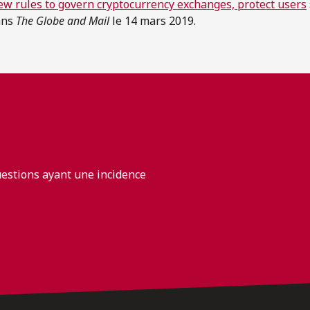
ew rules to govern cryptocurrency exchanges, protect users
ans
The Globe and Mail
le 14 mars 2019.
uestions ayant une incidence