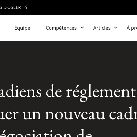
S D’OSLER
Équipe
Compétences
Articles
À pr
adiens de réglement
uer un nouveau cad
négociation de