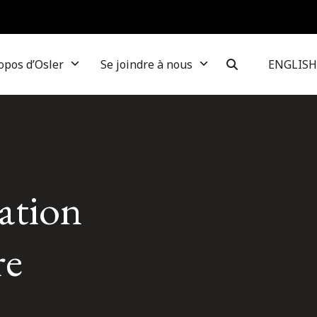
opos d’Osler
Se joindre à nous
ENGLISH
ation
re