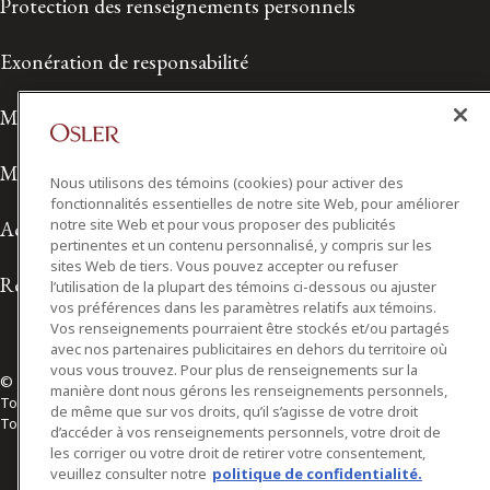
Protection des renseignements personnels
Exonération de responsabilité
Modalités de prestation de services
Modalités d'utilisation
Nous utilisons des témoins (cookies) pour activer des
fonctionnalités essentielles de notre site Web, pour améliorer
notre site Web et pour vous proposer des publicités
Accessibilité
pertinentes et un contenu personnalisé, y compris sur les
sites Web de tiers. Vous pouvez accepter ou refuser
Relations avec les médias
l’utilisation de la plupart des témoins ci-dessous ou ajuster
vos préférences dans les paramètres relatifs aux témoins.
Vos renseignements pourraient être stockés et/ou partagés
avec nos partenaires publicitaires en dehors du territoire où
vous vous trouvez. Pour plus de renseignements sur la
© 2026 Osler, Hoskin & Harcourt S.E.N.C.R.L./s.r.l.
manière dont nous gérons les renseignements personnels,
Tous droits réservés
de même que sur vos droits, qu’il s’agisse de votre droit
Toronto | Montréal | Calgary | Vancouver | Ottawa | New York
d’accéder à vos renseignements personnels, votre droit de
les corriger ou votre droit de retirer votre consentement,
veuillez consulter notre
politique de confidentialité.