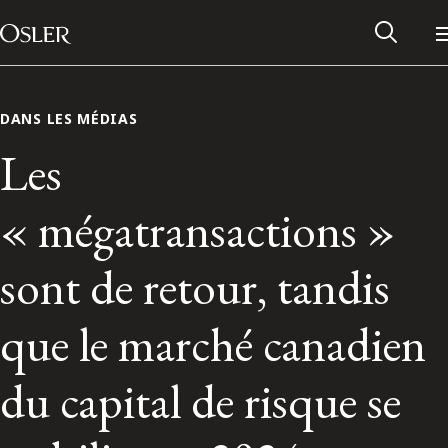
Main Navigation
Passer au contenu
DANS LES MÉDIAS
Les
« mégatransactions »
sont de retour, tandis
que le marché canadien
Réseau des anciens d’Osler
du capital de risque se
Contactez-nous