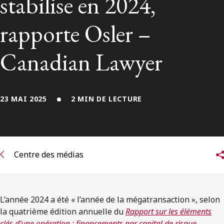
stabilise en 2024,
ENGLISH
rapporte Osler –
S’abonner aux articles Osler
Canadian Lawyer
S’abonner
23 MAI 2025
2 MIN DE LECTURE
Centre des médias
L’année 2024 a été « l’année de la mégatransaction », selon
la quatrième édition annuelle du
Rapport sur les éléments
clés d’une opération : financements par capital de risque