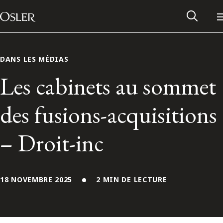
Main Navigation
Passer au contenu
DANS LES MÉDIAS
Les cabinets au sommet
des fusions-acquisitions
– Droit-inc
18 NOVEMBRE 2025
2 MIN DE LECTURE
Réseau des anciens d’Osler
Contactez-nous