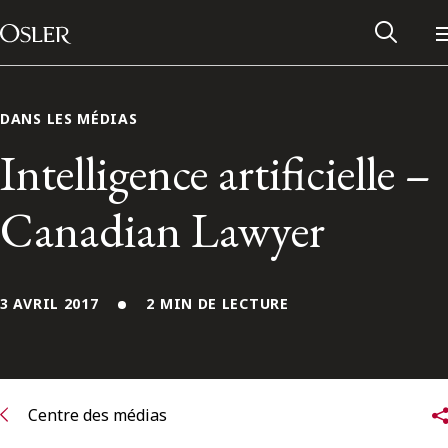
Main Navigation
Passer au contenu
DANS LES MÉDIAS
Intelligence artificielle –
Canadian Lawyer
3 AVRIL 2017
2 MIN DE LECTURE
Réseau des anciens d’Osler
Contactez-nous
Centre des médias