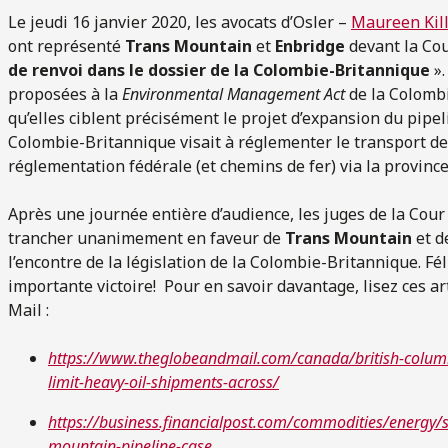
Le jeudi 16 janvier 2020, les avocats d’Osler –
Maureen Killo
ont représenté
Trans Mountain
et
Enbridge
devant la Co
de renvoi dans le dossier de la Colombie-Britannique
».
proposées à la
Environmental Management Act
de la Colombi
qu’elles ciblent précisément le projet d’expansion du pipel
Colombie-Britannique visait à réglementer le transport de «
réglementation fédérale (et chemins de fer) via la provinc
Après une journée entière d’audience, les juges de la Cou
trancher unanimement en faveur de
Trans Mountain
et d
l’encontre de la législation de la Colombie-Britannique. F
importante victoire! Pour en savoir davantage, lisez ces ar
Mail :
https://www.theglobeandmail.com/canada/british-columbi
limit-heavy-oil-shipments-across/
https://business.financialpost.com/commodities/energy/s
mountain-pipeline-case