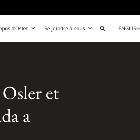
opos d’Osler
Se joindre à nous
ENGLISH
Osler et
da a