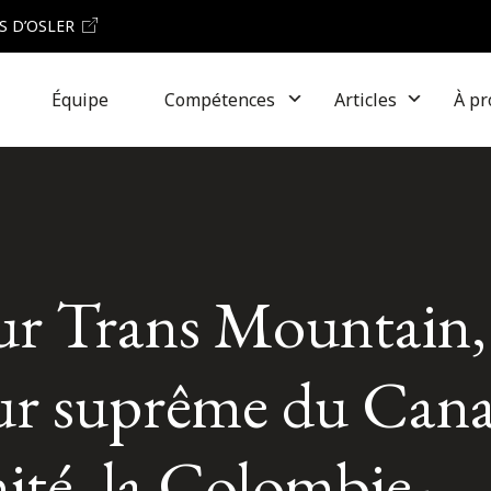
S D’OSLER
Équipe
Compétences
Articles
À pr
ur Trans Mountain, 
ur suprême du Cana
ité, la Colombie-