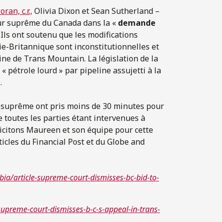
ran, c.r.,
Olivia Dixon et Sean Sutherland –
ur suprême du Canada dans la «
demande
 Ils ont soutenu que les modifications
e-Britannique sont inconstitutionnelles et
ine de Trans Mountain. La législation de la
 pétrole lourd » par pipeline assujetti à la
e.
r suprême ont pris moins de 30 minutes pour
e toutes les parties étant intervenues à
élicitons Maureen et son équipe pour cette
ticles du Financial Post et du Globe and
a/article-supreme-court-dismisses-bc-bid-to-
upreme-court-dismisses-b-c-s-appeal-in-trans-