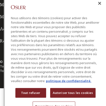
Modalités de prestation de services
Modalités d'utilisation
Nous utilisons des témoins (cookies) pour activer des
fonctionnalités essentielles de notre site Web, pour améliorer
notre site Web et pour vous proposer des publicités
Accessibilité
pertinentes et un contenu personnalisé, y compris sur les
sites Web de tiers. Vous pouvez accepter ou refuser
Relations avec les médias
l’utilisation de la plupart des témoins ci-dessous ou ajuster
vos préférences dans les paramètres relatifs aux témoins.
Vos renseignements pourraient être stockés et/ou partagés
avec nos partenaires publicitaires en dehors du territoire où
vous vous trouvez. Pour plus de renseignements sur la
© 2026 Osler, Hoskin & Harcourt S.E.N.C.R.L./s.r.l.
manière dont nous gérons les renseignements personnels,
Tous droits réservés
de même que sur vos droits, qu’il s’agisse de votre droit
Toronto | Montréal | Calgary | Vancouver | Ottawa | New York
d’accéder à vos renseignements personnels, votre droit de
les corriger ou votre droit de retirer votre consentement,
veuillez consulter notre
politique de confidentialité.
Tout refuser
Autoriser tous les cookies