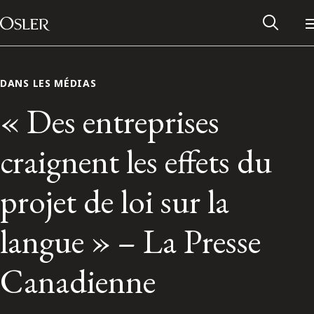
Main Navigation
Passer au contenu
DANS LES MÉDIAS
« Des entreprises
craignent les effets du
projet de loi sur la
langue » – La Presse
Réseau des anciens d’Osler
Canadienne
Contactez-nous