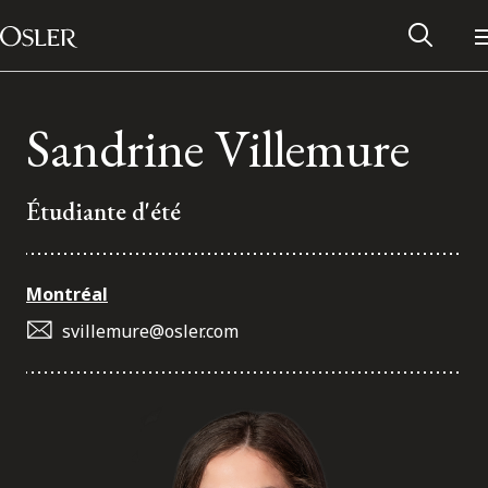
Main Navigation
Passer au contenu
Sandrine Villemure
Étudiante d'été
Montréal
svillemure@osler.com
Réseau des anciens d’Osler
Contactez-nous