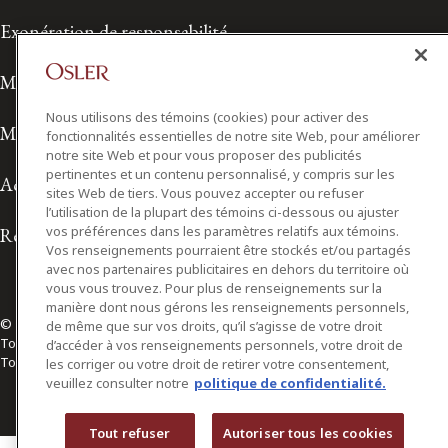
Exonération de responsabilité
Modalités de prestation de services
Nous utilisons des témoins (cookies) pour activer des
Modalités d'utilisation
fonctionnalités essentielles de notre site Web, pour améliorer
notre site Web et pour vous proposer des publicités
pertinentes et un contenu personnalisé, y compris sur les
Accessibilité
sites Web de tiers. Vous pouvez accepter ou refuser
l’utilisation de la plupart des témoins ci-dessous ou ajuster
vos préférences dans les paramètres relatifs aux témoins.
Relations avec les médias
Vos renseignements pourraient être stockés et/ou partagés
avec nos partenaires publicitaires en dehors du territoire où
vous vous trouvez. Pour plus de renseignements sur la
manière dont nous gérons les renseignements personnels,
© 2026 Osler, Hoskin & Harcourt S.E.N.C.R.L./s.r.l.
de même que sur vos droits, qu’il s’agisse de votre droit
Tous droits réservés
d’accéder à vos renseignements personnels, votre droit de
Toronto | Montréal | Calgary | Vancouver | Ottawa | New York
les corriger ou votre droit de retirer votre consentement,
veuillez consulter notre
politique de confidentialité.
Tout refuser
Autoriser tous les cookies