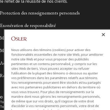
le reflet de la réussite de nos clients.
Protection des renseignements personnels
Exonération de responsabilité
Modalités de prestation de services
Modalités d'utilisation
Nous utilisons des témoins (cookies) pour activer des
fonctionnalités essentielles de notre site Web, pour améliorer
notre site Web et pour vous proposer des publicités
Accessibilité
pertinentes et un contenu personnalisé, y compris sur les
sites Web de tiers. Vous pouvez accepter ou refuser
l’utilisation de la plupart des témoins ci-dessous ou ajuster
Relations avec les médias
vos préférences dans les paramètres relatifs aux témoins.
Vos renseignements pourraient être stockés et/ou partagés
avec nos partenaires publicitaires en dehors du territoire où
vous vous trouvez. Pour plus de renseignements sur la
manière dont nous gérons les renseignements personnels,
© 2026 Osler, Hoskin & Harcourt S.E.N.C.R.L./s.r.l.
de même que sur vos droits, qu’il s’agisse de votre droit
Tous droits réservés
d’accéder à vos renseignements personnels, votre droit de
Toronto | Montréal | Calgary | Vancouver | Ottawa | New York