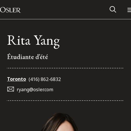
Main Navigation
Passer au contenu
Rita Yang
Étudiante d’été
Toronto
(416) 862-6832
ryang@osler.com
Réseau des anciens d’Osler
Contactez-nous