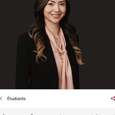
ENGLISH
S’abonner aux articles Osler
S’abonner
Étudiants