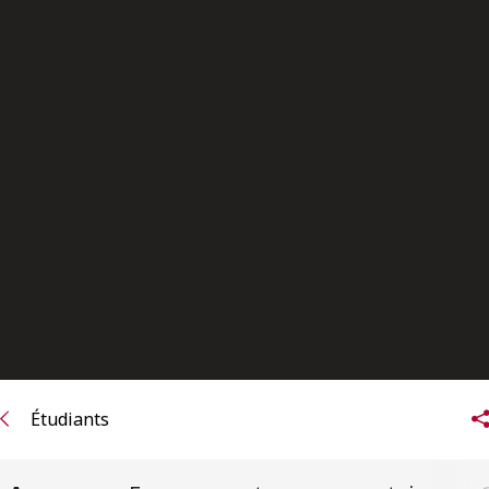
ENGLISH
S’abonner aux articles Osler
S’abonner
Étudiants