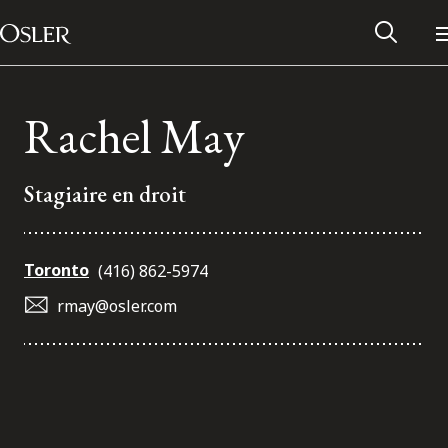
Main Navigation
Passer au contenu
Rachel May
Stagiaire en droit
Toronto
(416) 862-5974
rmay@osler.com
Réseau des anciens d’Osler
Contactez-nous