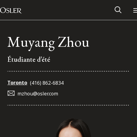
Main Navigation
Passer au contenu
Muyang Zhou
Étudiante d’été
Toronto
(416) 862-6834
mzhou@osler.com
Réseau des anciens d’Osler
Contactez-nous