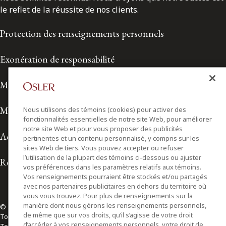
le reflet de la réussite de nos clients.
Protection des renseignements personnels
Exonération de responsabilité
Modalités de prestation de services
Modalités d'utilisation
Nous utilisons des témoins (cookies) pour activer des
fonctionnalités essentielles de notre site Web, pour améliorer
notre site Web et pour vous proposer des publicités
Accessibilité
pertinentes et un contenu personnalisé, y compris sur les
sites Web de tiers. Vous pouvez accepter ou refuser
l’utilisation de la plupart des témoins ci-dessous ou ajuster
Relations avec les médias
vos préférences dans les paramètres relatifs aux témoins.
Vos renseignements pourraient être stockés et/ou partagés
avec nos partenaires publicitaires en dehors du territoire où
vous vous trouvez. Pour plus de renseignements sur la
manière dont nous gérons les renseignements personnels,
© 2026 Osler, Hoskin & Harcourt S.E.N.C.R.L./s.r.l.
de même que sur vos droits, qu’il s’agisse de votre droit
Tous droits réservés
d’accéder à vos renseignements personnels, votre droit de
Toronto | Montréal | Calgary | Vancouver | Ottawa | New York