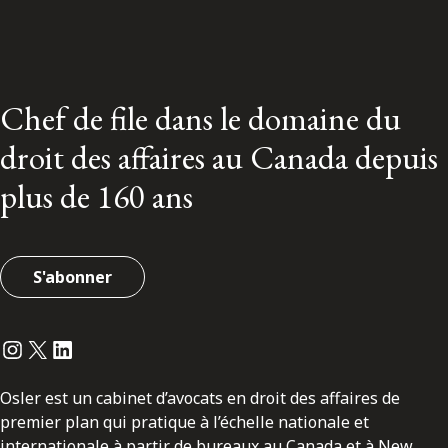
Chef de file dans le domaine du
droit des affaires au Canada depuis
plus de 160 ans
S'abonner
Instagram
Twitter
LinkedIn
Osler est un cabinet d’avocats en droit des affaires de
premier plan qui pratique à l’échelle nationale et
internationale à partir de bureaux au Canada et à New