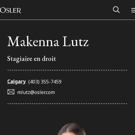
Main Navigation
Passer au contenu
Makenna Lutz
Stagiaire en droit
Calgary
(403) 355-7459
mlutz@osler.com
Réseau des anciens d’Osler
Contactez-nous