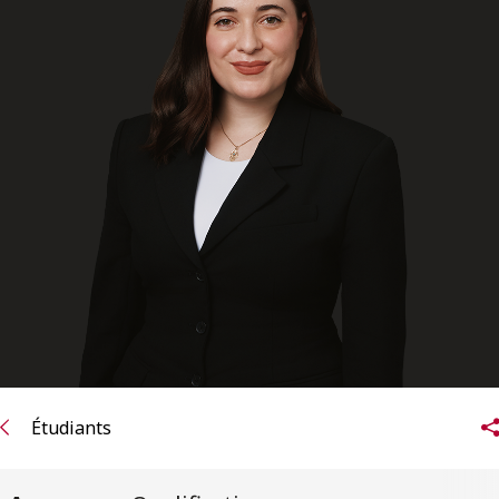
ENGLISH
S’abonner aux articles Osler
S’abonner
Étudiants