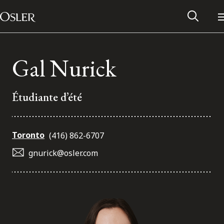
Main Navigation
Passer au contenu
Gal Nurick
Étudiante d’été
Toronto
(416) 862-6707
gnurick@osler.com
Réseau des anciens d’Osler
Contactez-nous