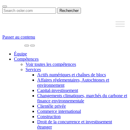
Search
for:
Passer au contenu
Main
Navigation
Équipe
Compétences
Voir toutes les compétences
Services
Actifs numériques et chaînes de blocs
Affaires réglementaires, Autochtones et
environnement
Capital-investissement
Changements climatiques, marchés du carbone et
finance environnementale
Clientèle privée
Commerce international
Construction
Droit de la concurrence et investissement
étranger