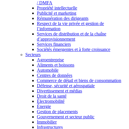
/ DMFA
Propriété intellectuelle
Publicité et marketing
Rémunération des dirigeants
Respect de la vie privée et gestion de
l’information
Services de distribution et de la chaîne
d’approvisionnement
Services financiers
Sociétés émergentes et à forte croissance
Secteurs
Agroentreprise
Aliments et boissons
Automobile
Centres de données
Commerce de détail et biens de consommation
Défense, sécurité et aérospatiale
Divertissement et médias
Droit de la santé
Électromobilité
Énergie
Gestion de placements
Gouvernement et secteur public
Immobilier
Infrastructures