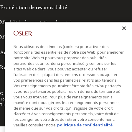
Exonération de responsabilité
Modalités de prestation de services
Modalités d'utilisation
Nous utilisons des témoins (cookies) pour activer des
Accessibilité
fonctionnalités essentielles de notre site Web, pour améliorer
notre site Web et pour vous proposer des publicités
pertinentes et un contenu personnalisé, y compris sur les
Relations avec les médias
sites Web de tiers. Vous pouvez accepter ou refuser
l’utilisation de la plupart des témoins ci-dessous ou ajuster
vos préférences dans les paramètres relatifs aux témoins.
Vos renseignements pourraient être stockés et/ou partagés
avec nos partenaires publicitaires en dehors du territoire où
© 2026 Osler, Hoskin & Harcourt S.E.N.C.R.L./s.r.l.
vous vous trouvez. Pour plus de renseignements sur la
Tous droits réservés
manière dont nous gérons les renseignements personnels,
Toronto | Montréal | Calgary | Vancouver | Ottawa | New York
de même que sur vos droits, qu’il s’agisse de votre droit
d’accéder à vos renseignements personnels, votre droit de
les corriger ou votre droit de retirer votre consentement,
veuillez consulter notre
politique de confidentialité.