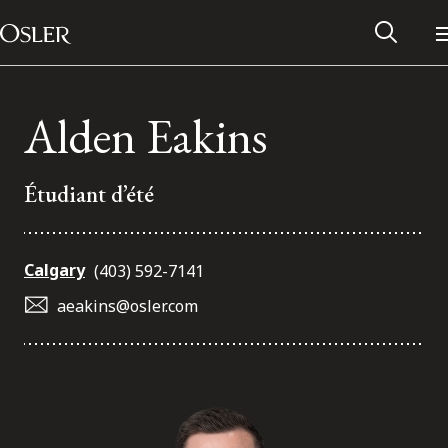
Main Navigation
Passer au contenu
Alden Eakins
Étudiant d’été
Calgary
(403) 592-7141
aeakins@osler.com
Réseau des anciens d’Osler
Contactez-nous