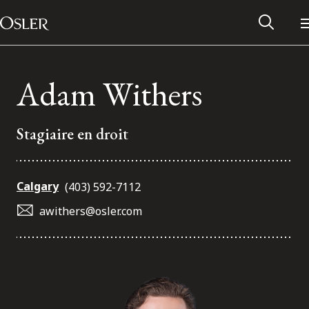
Main Navigation
Passer au contenu
Adam Withers
Stagiaire en droit
Calgary
(403) 592-7112
awithers@osler.com
Réseau des anciens d’Osler
Contactez-nous