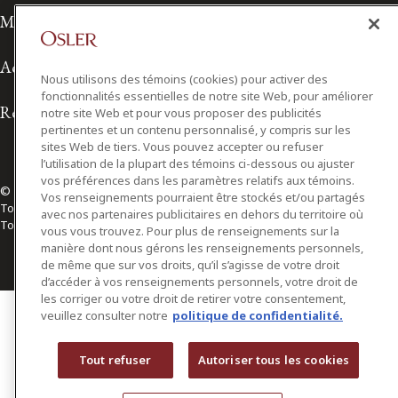
Modalités d'utilisation
Accessibilité
Nous utilisons des témoins (cookies) pour activer des
fonctionnalités essentielles de notre site Web, pour améliorer
Relations avec les médias
notre site Web et pour vous proposer des publicités
pertinentes et un contenu personnalisé, y compris sur les
sites Web de tiers. Vous pouvez accepter ou refuser
l’utilisation de la plupart des témoins ci-dessous ou ajuster
vos préférences dans les paramètres relatifs aux témoins.
© 2026 Osler, Hoskin & Harcourt S.E.N.C.R.L./s.r.l.
Vos renseignements pourraient être stockés et/ou partagés
Tous droits réservés
avec nos partenaires publicitaires en dehors du territoire où
Toronto | Montréal | Calgary | Vancouver | Ottawa | New York
vous vous trouvez. Pour plus de renseignements sur la
manière dont nous gérons les renseignements personnels,
de même que sur vos droits, qu’il s’agisse de votre droit
d’accéder à vos renseignements personnels, votre droit de
les corriger ou votre droit de retirer votre consentement,
veuillez consulter notre
politique de confidentialité.
Tout refuser
Autoriser tous les cookies