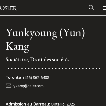
Main Navigation
Passer au contenu
Yunkyoung (Yun)
Kang
Sociétaire, Droit des sociétés
Toronto
(416) 862-6408
ykang@osler.com
Réseau des anciens d’Osler
Contactez-nous
Admission au Barreau:
Ontario, 2025