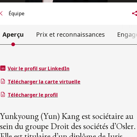
Équipe
Aperçu
Prix et reconnaissances
Engag
Voir le profil sur LinkedIn
Télécharger la carte virtuelle
Télécharger le profil
Yunkyoung (Yun) Kang est sociétaire au
sein du groupe Droit des sociétés d’Osler.
Elle est titulaire d’un diplôme de Juris