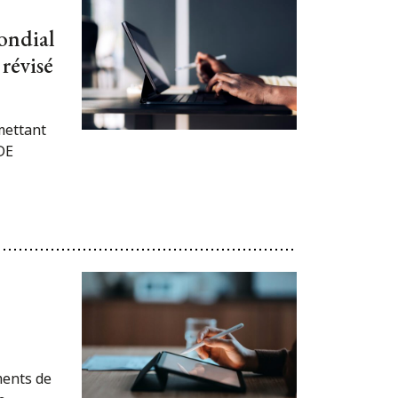
ondial
 révisé
mettant
DE
ments de