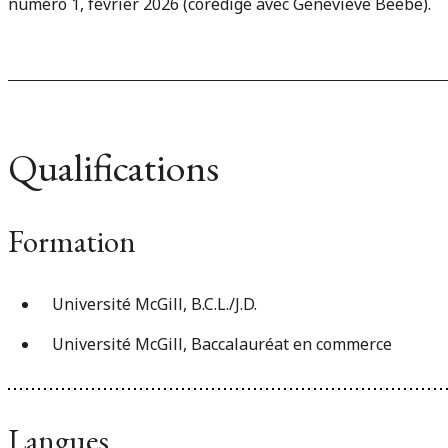
numéro 1, février 2026 (corédigé avec Geneviève Beebe).
Qualifications
Formation
Université McGill, B.C.L./J.D.
Université McGill, Baccalauréat en commerce
Langues