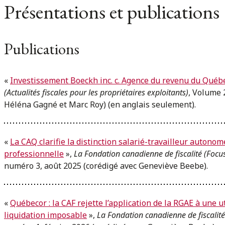
Présentations et publications
Publications
«
Investissement Boeckh inc. c. Agence du revenu du Québ
(Actualités fiscales pour les propriétaires exploitants)
, Volume 
Héléna Gagné et Marc Roy) (en anglais seulement).
«
La CAQ clarifie la distinction salarié-travailleur autonom
professionnelle
»,
La Fondation canadienne de fiscalité
(Focus
numéro 3, août 2025 (corédigé avec Geneviève Beebe).
«
Québecor : la CAF rejette l’application de la RGAE à une 
liquidation imposable
»,
La Fondation canadienne de fiscalit