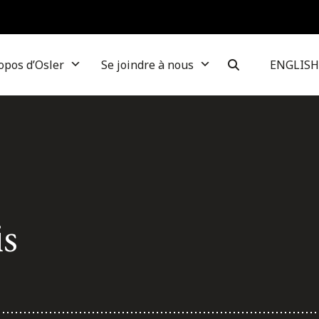
opos d’Osler
Se joindre à nous
ENGLISH
is