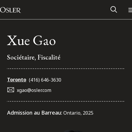
Main Navigation
Passer au contenu
Xue Gao
Sociétaire, Fiscalité
Toronto
(416) 646-3630
xgao@osler.com
Réseau des anciens d’Osler
Admission au Barreau:
Ontario, 2025
Contactez-nous