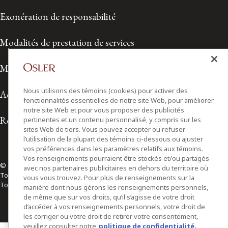
Exonération de responsabilité
Modalités de prestation de services
Modalités d'utilisation
Nous utilisons des témoins (cookies) pour activer des
Accessibilité
fonctionnalités essentielles de notre site Web, pour améliorer
notre site Web et pour vous proposer des publicités
Relations avec les médias
pertinentes et un contenu personnalisé, y compris sur les
sites Web de tiers. Vous pouvez accepter ou refuser
l’utilisation de la plupart des témoins ci-dessous ou ajuster
vos préférences dans les paramètres relatifs aux témoins.
Vos renseignements pourraient être stockés et/ou partagés
© 2026 Osler, Hoskin & Harcourt S.E.N.C.R.L./s.r.l.
avec nos partenaires publicitaires en dehors du territoire où
Tous droits réservés
vous vous trouvez. Pour plus de renseignements sur la
Toronto | Montréal | Calgary | Vancouver | Ottawa | New York
manière dont nous gérons les renseignements personnels,
de même que sur vos droits, qu’il s’agisse de votre droit
d’accéder à vos renseignements personnels, votre droit de
les corriger ou votre droit de retirer votre consentement,
veuillez consulter notre
politique de confidentialité.