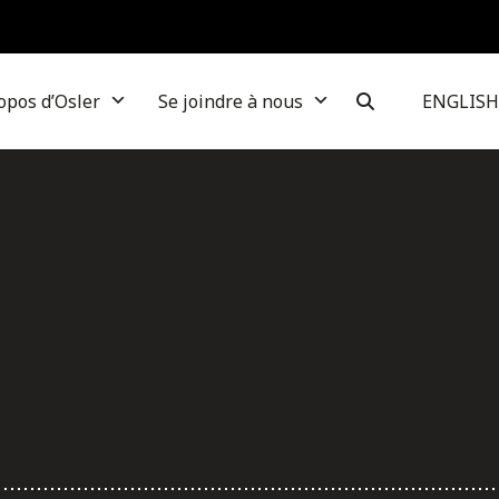
opos d’Osler
Se joindre à nous
ENGLISH