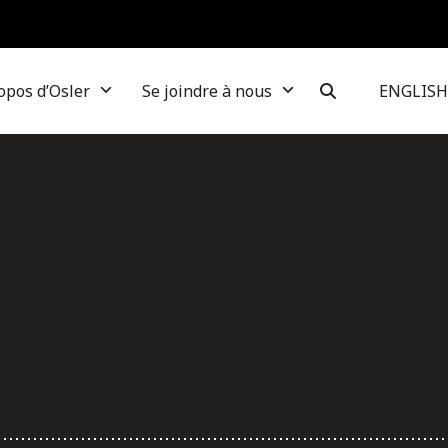
opos d’Osler
Se joindre à nous
ENGLISH