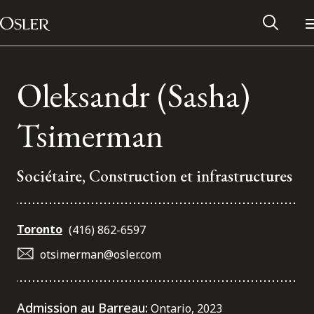
Main Navigation
Passer au contenu
Oleksandr (Sasha)
Tsimerman
Sociétaire, Construction et infrastructures
Toronto
(416) 862-6597
otsimerman@osler.com
Réseau des anciens d’Osler
Contactez-nous
Admission au Barreau:
Ontario, 2023