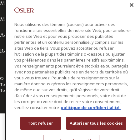
Modalités de prestation de services
Modalités d'utilisation
Nous utilisons des témoins (cookies) pour activer des
fonctionnalités essentielles de notre site Web, pour améliorer
Accessibilité
notre site Web et pour vous proposer des publicités
pertinentes et un contenu personnalisé, y compris sur les
sites Web de tiers. Vous pouvez accepter ou refuser
Relations avec les médias
l’utilisation de la plupart des témoins ci-dessous ou ajuster
vos préférences dans les paramètres relatifs aux témoins.
Vos renseignements pourraient être stockés et/ou partagés
avec nos partenaires publicitaires en dehors du territoire où
vous vous trouvez. Pour plus de renseignements sur la
© 2026 Osler, Hoskin & Harcourt S.E.N.C.R.L./s.r.l.
manière dont nous gérons les renseignements personnels,
Tous droits réservés
de même que sur vos droits, qu’il s’agisse de votre droit
Toronto | Montréal | Calgary | Vancouver | Ottawa | New York
d’accéder à vos renseignements personnels, votre droit de
les corriger ou votre droit de retirer votre consentement,
veuillez consulter notre
politique de confidentialité.
Tout refuser
Autoriser tous les cookies