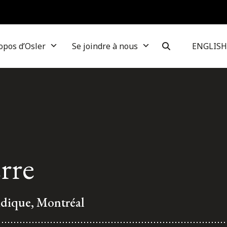
opos d’Osler
Se joindre à nous
ENGLISH
rre
ridique, Montréal