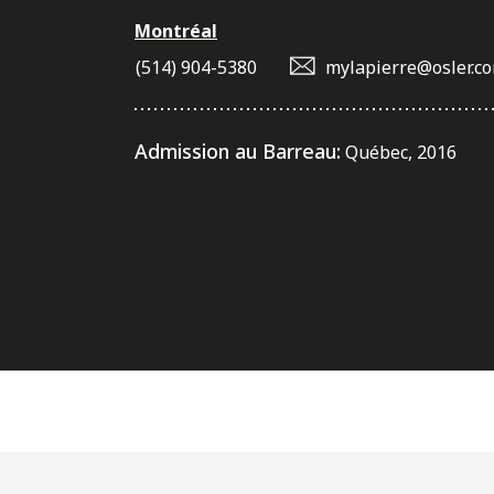
Montréal
(514) 904-5380
mylapierre@osler.c
Admission au Barreau:
Québec, 2016