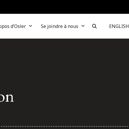
opos d’Osler
Se joindre à nous
ENGLISH
on