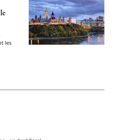
le
à
t les