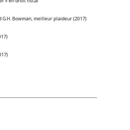
 » en droit fiscal
ld G.H. Bowman, meilleur plaideur (2017)
017)
017)