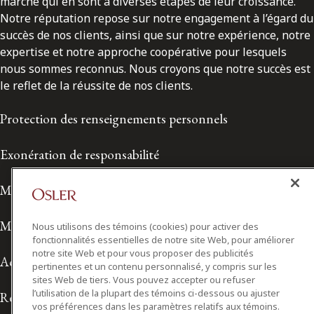
marché qui en sont à diverses étapes de leur croissance.
Notre réputation repose sur notre engagement à l’égard du
succès de nos clients, ainsi que sur notre expérience, notre
expertise et notre approche coopérative pour lesquels
nous sommes reconnus. Nous croyons que notre succès est
le reflet de la réussite de nos clients.
Protection des renseignements personnels
Exonération de responsabilité
Modalités de prestation de services
Modalités d'utilisation
Nous utilisons des témoins (cookies) pour activer des
fonctionnalités essentielles de notre site Web, pour améliorer
notre site Web et pour vous proposer des publicités
Accessibilité
pertinentes et un contenu personnalisé, y compris sur les
sites Web de tiers. Vous pouvez accepter ou refuser
l’utilisation de la plupart des témoins ci-dessous ou ajuster
Relations avec les médias
vos préférences dans les paramètres relatifs aux témoins.