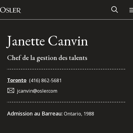
Main Navigation
Passer au contenu
Janette Canvin
Chef de la gestion des talents
Toronto
(416) 862-5681
jcanvin@osler.com
Réseau des anciens d’Osler
Admission au Barreau:
Ontario, 1988
Contactez-nous